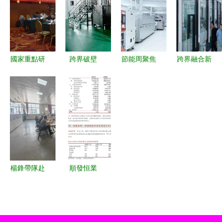
高效節能技
電力行業高
電力行業高
領電力行業
術研發
效節能技術
效節能技術
高效節能技
研發
研發
術新浪潮
國家重點研
跨界破壁
節能周聚焦
跨界融合新
發計劃引領
網紅工廠如
綠色創新，
篇章 美業
危廢清潔處
何讓研發人
富瑞邦空氣
盛會引領潮
置與電力節
員跑市場，
凈化濾材引
流，高效節
能技術創
驅動電力行
領電力行業
能技術賦能
新，有機危
業高效節能
高效節能技
產業升級
廢高效焚燒
技術革新
術研發
項目正式啟
楊鋒帶隊赴
順發恒業
動
張家界開展
公司更名彰
招商引資洽
顯轉型決
談 聚焦電
心，聚焦電