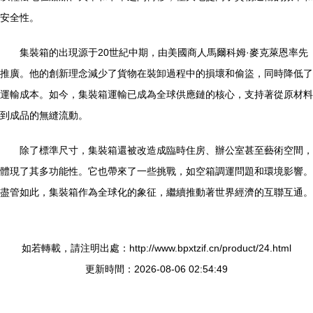
安全性。
集裝箱的出現源于20世紀中期，由美國商人馬爾科姆·麥克萊恩率先
推廣。他的創新理念減少了貨物在裝卸過程中的損壞和偷盜，同時降低了
運輸成本。如今，集裝箱運輸已成為全球供應鏈的核心，支持著從原材料
到成品的無縫流動。
除了標準尺寸，集裝箱還被改造成臨時住房、辦公室甚至藝術空間，
體現了其多功能性。它也帶來了一些挑戰，如空箱調運問題和環境影響。
盡管如此，集裝箱作為全球化的象征，繼續推動著世界經濟的互聯互通。
如若轉載，請注明出處：http://www.bpxtzif.cn/product/24.html
更新時間：2026-08-06 02:54:49